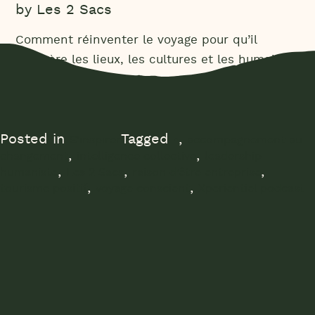
by
Les 2 Sacs
Comment réinventer le voyage pour qu’il
régénère les lieux, les cultures et les humains
qui le vivent ?
Posted in
Tagged
,
S'inspirer
•
accompagnement au
,
,
changement
intelligence collective
leadership
,
,
,
humaniste
Les 2 Sacs
raison d’être entreprise
,
,
tourisme positif
voyage conscient
Xperientiel podcast