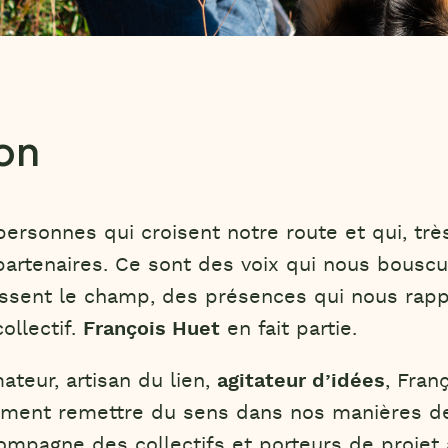
on
personnes qui croisent notre route et qui, trè
artenaires. Ce sont des voix qui nous bouscu
issent le champ, des présences qui nous rapp
ollectif.
François Huet
en fait partie.
teur, artisan du lien,
agitateur d’idées
, Fran
ent remettre du sens dans nos manières de tra
compagne des collectifs et porteurs de projet