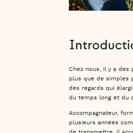
Introducti
Chez nous, il y a des 
plus que de simples p
des regards qui élarg
du temps long et du c
Accompagnateur, forma
plusieurs années comm
de transmettre. Il ac