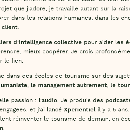
rojet que j’adore, je travaille autant sur la rai
brer dans les relations humaines, dans les cho
 client.
liers d’intelligence collective
pour aider les 
prendre, mieux coopérer. Je crois profondéme
le lien.
gne dans des écoles de tourisme sur des sujet
humaniste
, le
management autrement
, le
tou
elle passion :
l’audio
. Je produis des
podcast
engagées, et j’ai lancé
Xperientiel
il y a 5 ans
ulent réinventer le tourisme de demain, en éc
n.