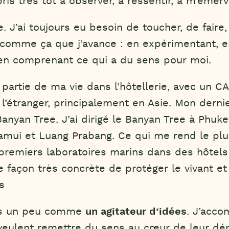
ris très tôt à observer, à ressentir, à m’émerve
. J’ai toujours eu besoin de toucher, de faire,
comme ça que j’avance : en expérimentant, 
 en comprenant ce qui a du sens pour moi.
 partie de ma vie dans l’hôtellerie, avec un 
l’étranger, principalement en Asie. Mon dernie
anyan Tree. J’ai dirigé le Banyan Tree à Phuke
mui et Luang Prabang. Ce qui me rend le plus 
 premiers laboratoires marins dans des hôtels
façon très concrète de protéger le vivant et 
s
ois un peu comme
un agitateur d’idées
. J’acco
 veulent remettre du sens au cœur de leur d