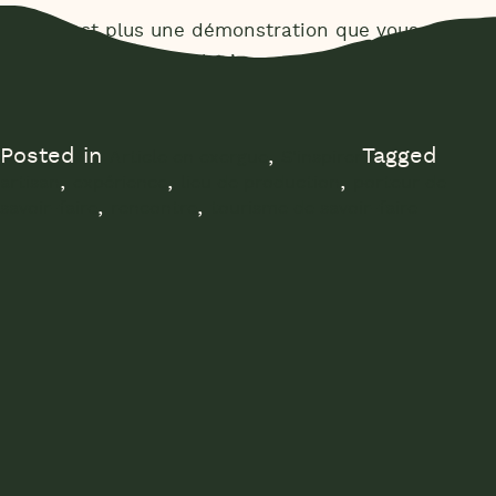
Ce n’est plus une démonstration que vous
regardez, c’est quelqu’un que vous écoutez.
Posted in
,
Tagged
Article en exergue
S'inspirer
,
,
,
artisan
expérience
lieu de production
porteur de
,
,
savoir-faire
rencontre
tourisme de savoir-faire