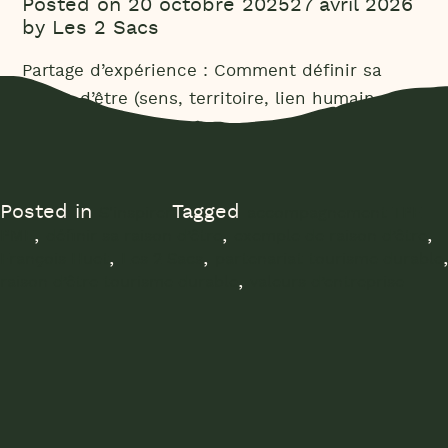
Posted on
20 octobre 2025
27 avril 2026
by
Les 2 Sacs
Partage d’expérience : Comment définir sa
raison d’être (sens, territoire, lien humain et
authenticité) ?
Posted in
Tagged
S'inspirer
accompagnement TPE
,
,
,
PME
définir sa raison d’être
exemple de raison d’être
,
,
,
François Huet
Les 2 Sacs
partenariat tourisme durable
,
raison d’être tourisme durable
valeurs d’entreprise